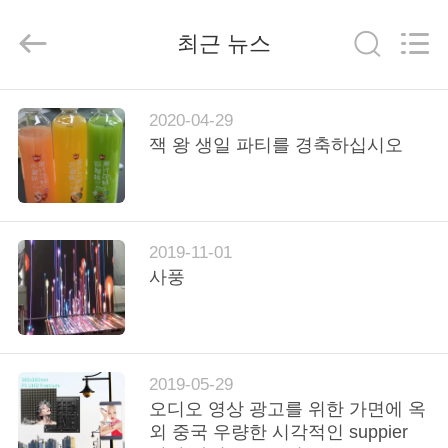
2018
-
2025
최근 뉴스
Shenzhen
Weigu
Electronic
Technology
Co.,
집
Ltd..
All
2020-04-29
Rights
Reserved.
잭 왕 생일 파티를 경축하십시오
제
품
2019-11-01
사풍
비
디
오
2019-05-29
오디오 영상 광고를 위한 가면에 옥
우
외 중국 우량한 시각적인 suppier