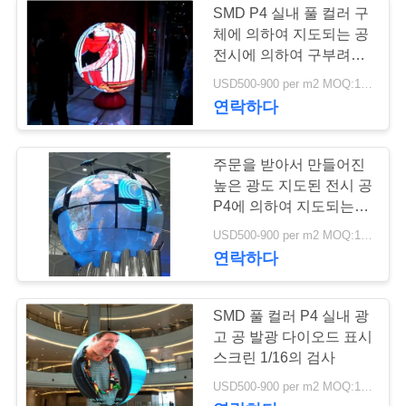
SMD P4 실내 풀 컬러 구
체에 의하여 지도되는 공
전시에 의하여 구부려지
는 지도된 패널
USD500-900 per m2 MOQ:1 Sq.M
연락하다
주문을 받아서 만들어진
높은 광도 지도된 전시 공
P4에 의하여 지도되는 전
시 풀 컬러
USD500-900 per m2 MOQ:1 Sq.M
연락하다
SMD 풀 컬러 P4 실내 광
고 공 발광 다이오드 표시
스크린 1/16의 검사
USD500-900 per m2 MOQ:1 Sq.M