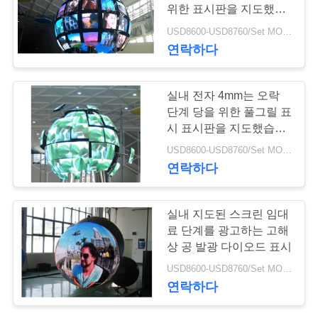
품
위한 표시판을 지도했습
질
니다
USD8600-USD8760/Set MOQ:1 Sq.M
22
연락하다
관
포스터는 디스플레
리
실내 전자 4mm는 오락
이를 이끌었습니다
단계 당을 위한 풀그릴 표
시 표시판을 지도했습니
저
다
USD8600-USD8760/Set MOQ:1 Sq.M
희
연락하다
와
25
실내 지도된 스크린 임대
연
료 단계를 광고하는 고해
유연한 led 화면
락
상 공 발광 다이오드 표시
USD8600-USD8760/Set MOQ:1 Sq.M
연락하다
뉴