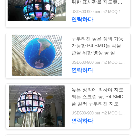
위한 표시판을 지도했습
27
니다
USD500-900 per m2 MOQ:1 Sq.M
연락하다
무대 스크린 Led
구부려진 높은 정의 가동
가능한 P4 SMD는 박물
관을 위한 영상 공 실내
지도한 광고 스크린을 지
USD500-900 per m2 MOQ:1 Sq.M
도했습니다
33
연락하다
Smd 모듈 제플린
높은 정의에 의하여 지도
되는 스크린 공, P4 SMD
풀 컬러 구부려진 지도된
전시
USD500-900 per m2 MOQ:1 Sq.M
연락하다