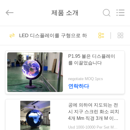
2018
-
2025
제품 소개
Shenzhen
Weigu
Electronic
Technology
Co.,
집
Ltd..
151
All
LED 디스플레이를 구형으로 하세요
Rights
야외 LED 디스플레
Reserved.
제
이
P1.95 볼은 디스플레이
품
를 이끌었습니다
negotiate MOQ:1pcs
비
연락하다
95
디
실내 LED 디스플레
오
공에 의하여 지도되는 전
시 지구 스크린 화소 피치
이
4개 Mm 직경 3개 M 이음
새가 없는 접합
우
Usd 1000-10000 Per Set MOQ:1 세트