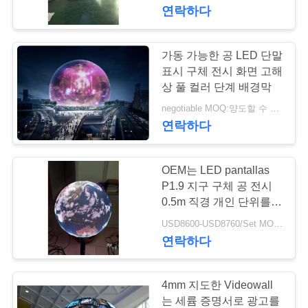
연락하다
리
에
가동 가능한 공 LED 단말
120
관
표시 구체 전시 화면 고해
대여 LED 디스플레
상 풀 컬러 단계 배경막
한
negotiable MOQ:양도할 수 있는
이
연락하다
것
OEM는 LED pantallas
공
P1.9 지구 구체 공 전시
장
0.5m 직경 개인 단위를
75
주문을 받아서 만들었습
USD8600-USD8760/Set MOQ:1m2
작은 피치 LED 디스
투
니다
연락하다
어
플레이
4mm 지도한 Videowall
는 세륨 증명서로 광고를