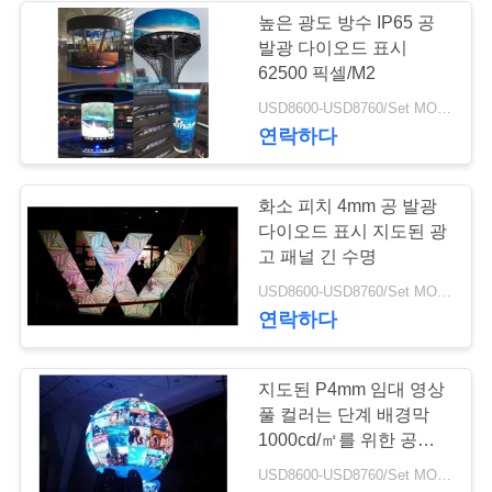
스
높은 광도 방수 IP65 공
발광 다이오드 표시
37
62500 픽셀/M2
인
USD8600-USD8760/Set MOQ:1 Sq.M
투명 한 led 스크린
용
연락하다
을
화소 피치 4mm 공 발광
요
다이오드 표시 지도된 광
고 패널 긴 수명
청
25
USD8600-USD8760/Set MOQ:1 Sq.M
하
연락하다
LED 디스플레이를
십
구형으로 하세요
지도된 P4mm 임대 영상
시
풀 컬러는 단계 배경막
오
1000cd/㎡를 위한 공을
지도했습니다
USD8600-USD8760/Set MOQ:1 Sq.M