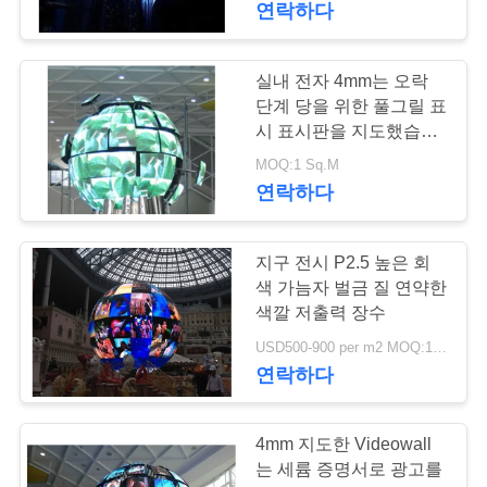
연락하다
사
17
이
폴란드 발광 다이오
실내 전자 4mm는 오락
단계 당을 위한 풀그릴 표
트
드 표시
시 표시판을 지도했습니
맵
다
MOQ:1 Sq.M
연락하다
PRIVACY
POLICY
지구 전시 P2.5 높은 회
22
색 가늠자 벌금 질 연약한
택시 발광 다이오드
색깔 저출력 장수
USD500-900 per m2 MOQ:1 평방 미터
표시
연락하다
4mm 지도한 Videowall
는 세륨 증명서로 광고를