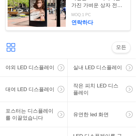
스
가진 가벼운 상자 전시
를 지도했습니다
MOQ:1 PC
연락하다
인
용
모든
을
요
야외 LED 디스플레이
실내 LED 디스플레이
청
하
작은 피치 LED 디스
대여 LED 디스플레이
플레이
십
시
포스터는 디스플레이
유연한 led 화면
를 이끌었습니다
오