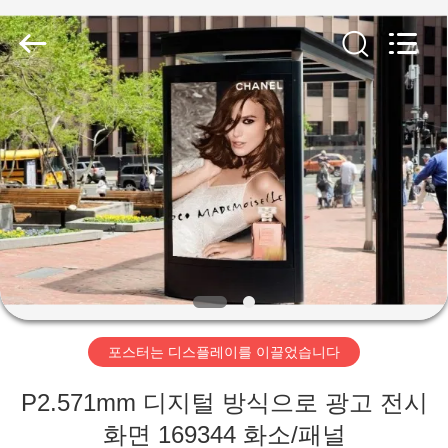
2018
-
2026
Shenzhen
Weigu
Electronic
Technology
Co.,
집
Ltd..
All
Rights
Reserved.
제
품
비
디
포스터는 디스플레이를 이끌었습니다
오
P2.571mm 디지털 방식으로 광고 전시
화면 169344 화소/패널
우