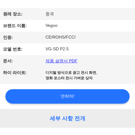
리
원래 장소:
중국
에
Vegoo
브랜드 이름:
관
CE/ROHS/FCC/
인증:
한
VG-SD P2.5
모델 번호:
것
문서:
제품 설명서 PDF
,
하이 라이트:
디지털 방식으로 광고 전시 화면
공
영화 포스터 전시 가벼운 상자
장
연락처!
투
어
세부 사항 전개