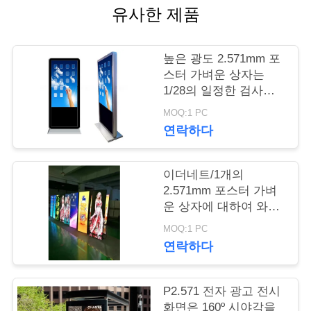
품
유사한 제품
질
관
높은 광도 2.571mm 포
스터 가벼운 상자는
리
1/28의 일정한 검사를
표시합니다
MOQ:1 PC
저
연락하다
희
이더네트/1개의
와
2.571mm 포스터 가벼
운 상자에 대하여 와이
연
파이 SMD 3는 1200cd/
MOQ:1 PC
㎡를 표시합니다
락
연락하다
뉴
P2.571 전자 광고 전시
화면은 160º 시야각을