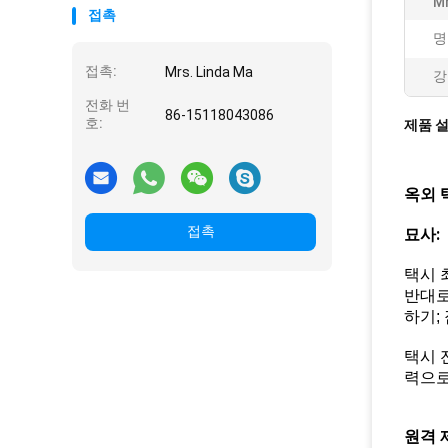
M
접촉
명
접촉:
Mrs. Linda Ma
강
전화 번
86-15118043086
호:
제품 
옥외 
접촉
묘사:
택시 
반대로
하기;
택시 
력으로
원격 