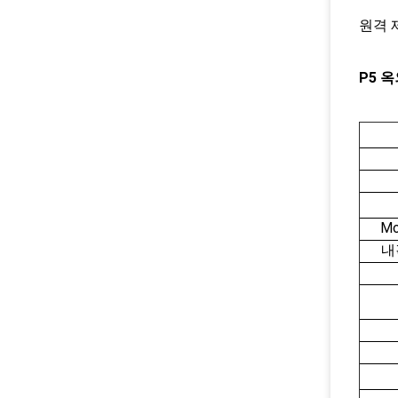
원격 
P5 
Mo
내