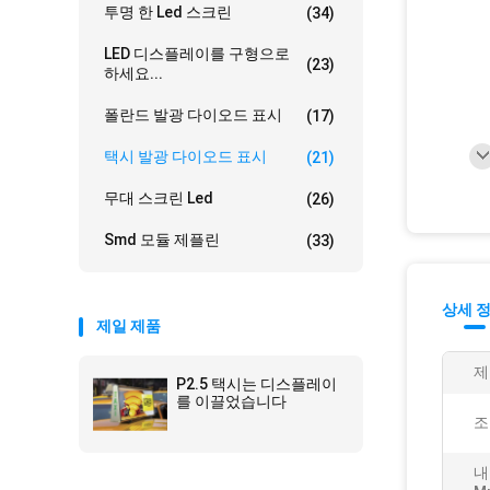
투명 한 Led 스크린
(34)
LED 디스플레이를 구형으로
(23)
하세요...
폴란드 발광 다이오드 표시
(17)
택시 발광 다이오드 표시
(21)
무대 스크린 Led
(26)
Smd 모듈 제플린
(33)
상세 
제일 제품
제
P2.5 택시는 디스플레이
를 이끌었습니다
조
내