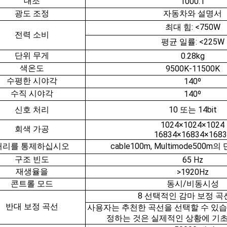
대조
1000:1
광도 조정
자동차와 설명서
최대 힘: <750W
전력 소비
평균 일률: <225W
단위 무게
0.28kg
색온도
9500K-11500K
수평한 시야각
140º
수직 시야각
140º
신호 처리
10 또는 14bit
1024×1024×1024
회색 가공
16834×16834×1683
거리를 통제하십시오
cable100m, Multimode500m
구조 빈도
65 Hz
재생율을
>1920Hz
콘트롤 모드
동시/비동시성
8 선택적인 감마 보정 
반대 보정 곡선
사용자는 추천한 곡선을 선택할 수 있습
정하는 것은 실제적인 상황에 기