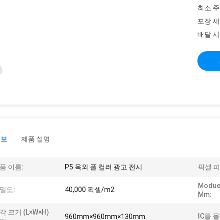
최소 주
포장 세
배달 시
정보
제품 설명
품 이름:
P5 옥외 풀 컬러 광고 전시
픽셀 피
Modue
밀도:
40,000 픽셀/m2
Mm:
각 크기 (L×W×H)
IC를 몰
960mm×960mm×130mm