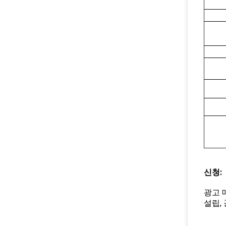
신청:
광고 
설립, 