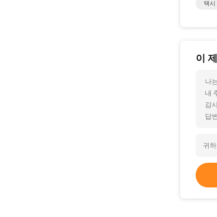
택시 
이 
나는
내 
감사
답변