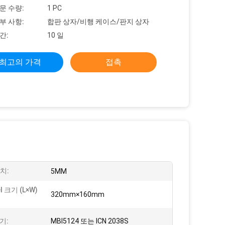
문 수량:
1 PC
부 사항:
합판 상자/비행 케이스/판지 상자
간:
10 일
최고의 가격
접촉
치:
5MM
l 크기 (L×W)
320mm×160mm
기:
MBI5124 또는 ICN 2038S