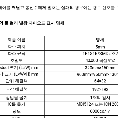
제어를 깨닫고 통신수에게 벌채는 실패의 경우에는 경보 신호를 
옥외 풀 컬러 발광 다이오드 표시 명세
제품 이름
명세
화소 피치
5mm
화소 윤곽
1R1G1B/SMD2727
조밀도
40,000 픽셀/m2
duel 크기 (L×W) mm
320mm×160mm
각 크기 (L×W×H) mm
960mm×960mm×130
단위 해결책
64×32
내각 해결책
192×192
방법을 몰기
1/8의 검사
IC를 몰기
MBI5124 또는 ICN 20
광도
6000cd/㎡