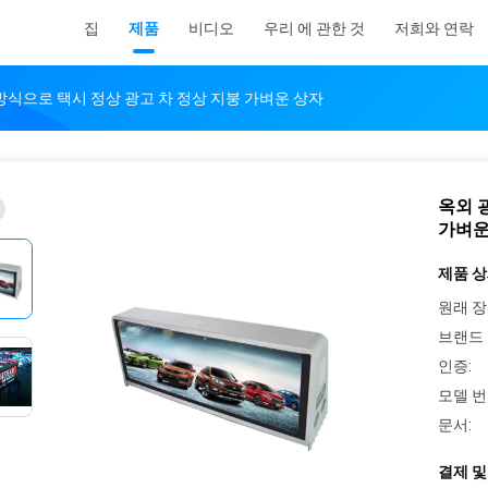
집
제품
비디오
우리 에 관한 것
저희와 연락
방식으로 택시 정상 광고 차 정상 지붕 가벼운 상자
옥외 
가벼운
제품 상
원래 장
브랜드 
인증:
모델 번
문서:
결제 및