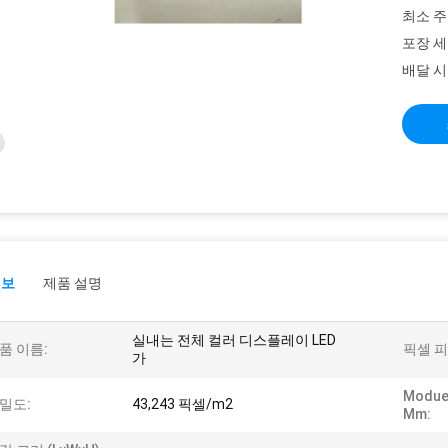
최소 주
포장 세
배달 시
정보
제품 설명
실내는 전체 컬러 디스플레이 LED
품 이름:
픽셀 피
가
Modue
밀도:
43,243 픽셀/m2
Mm: