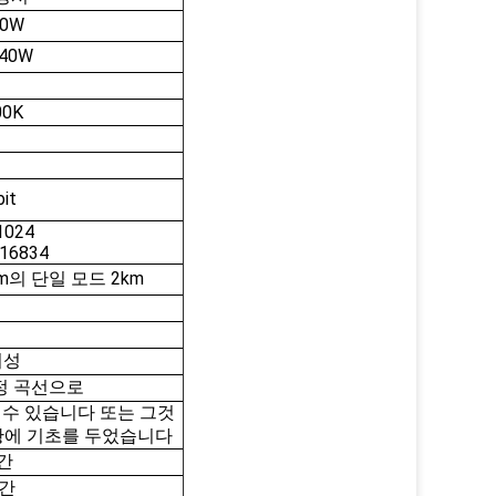
20W
40W
00K
it
1024
16834
00m의 단일 모드 2km
시성
정 곡선으로
 수 있습니다 또는 그것
황에 기초를 두었습니다
시간
시간