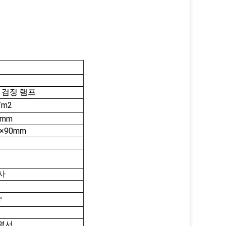
1 검정 램프
/m2
0mm
×90mm
사
㎡
명서