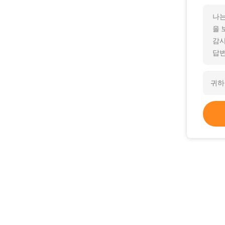
나는
을 
감사
답변