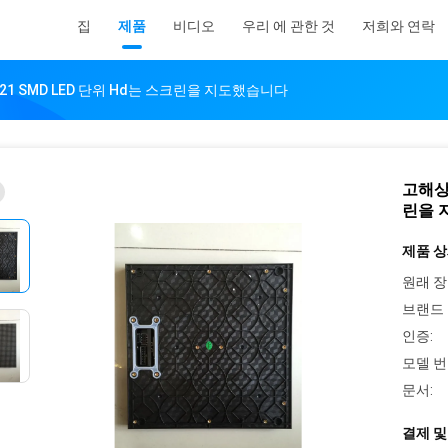
집
제품
비디오
우리 에 관한 것
저희와 연락
 2121 SMD LED 단위 Hd는 스크린을 지도했습니다
고해상 
린을 
제품 상
원래 장
브랜드 
인증:
모델 번
문서:
결제 및