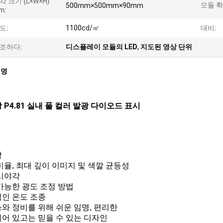
각 크기 (L×W×H)
모듈 확
500mm×500mm×90mm
m:
도:
1100cd/㎡
대비:
조하다:
디스플레이 모듈의 LED
,
지도된 영상 단위
설명
 P4.81 실내 풀 컬러 발광 다이오드 표시
상
비율, 최대 깊이 이미지 및 색깔 균등성
시야각
가능한 광도 조정 방법
인 온도 조종
와 정비를 위해 쉬운 임명, 편리한
어 있고는 믿을 수 있는 디자인