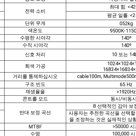
최대 힘: <4
전력 소비
평균 일률: <2
단위 무게
052kg
색온도
9500K-115
수평한 시야각
140º
수직 시야각
140º
신호 처리
10 또는 14b
1024×1024×
회색 가공
16834×16834×
거리를 통제하십시오
cable100m, Multimode5
구조 빈도
65 Hz
재생율을
>1920Hz
콘트롤 모드
동시/비동
8 선택적인 감마 보
반대 보정 곡선
사용자는 추천한 곡선을 선택할
을 조정하는 것은 실제적인 상
>50000 
MTBF
수명
100,000 