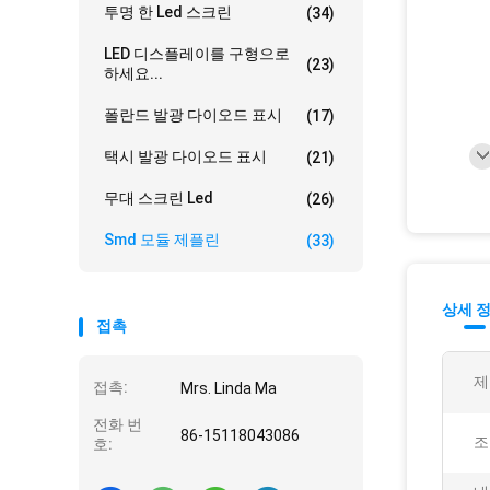
투명 한 Led 스크린
(34)
LED 디스플레이를 구형으로
(23)
하세요...
폴란드 발광 다이오드 표시
(17)
택시 발광 다이오드 표시
(21)
무대 스크린 Led
(26)
Smd 모듈 제플린
(33)
상세 
접촉
제
접촉:
Mrs. Linda Ma
전화 번
86-15118043086
조
호: