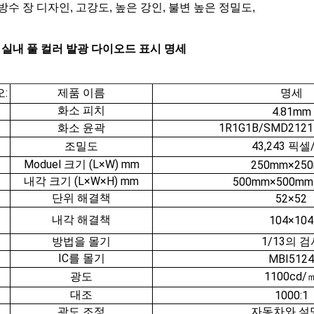
 방수 장 디자인, 고강도, 높은 강인, 불변 높은 정밀도,
81 실내 풀 컬러 발광 다이오드 표시 명세
:
제품 이름
명세
화소 피치
4.81mm
화소 윤곽
1R1G1B/SMD212
조밀도
43,243 픽셀
Moduel 크기 (L×W) mm
250mm×25
내각 크기 (L×W×H) mm
500mm×500mm
단위 해결책
52×52
내각 해결책
104×104
방법을 몰기
1/13의 검
IC를 몰기
MBI5124
광도
1100cd/
대조
1000:1
광도 조정
자동차와 설