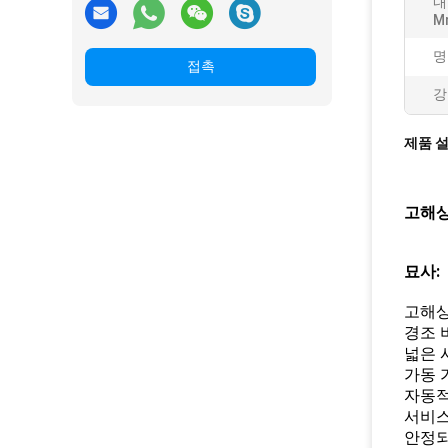
내
M
명
접촉
강
제품 
고해상
묘사:
고해
경조 
넓은 
가동 
자동적
서비스
안정되