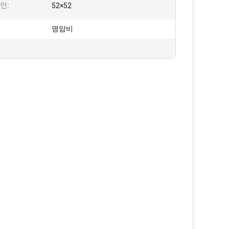
인:
52×52
명암비