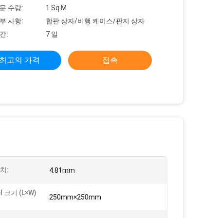
문 수량:
1 Sq.M
부 사항:
합판 상자/비행 케이스/판지 상자
간:
7 일
최고의 가격
접촉
치:
4.81mm
l 크기 (L×W)
250mm×250mm