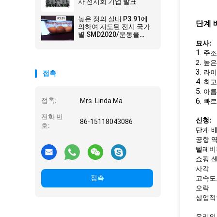
사 전시회 기업 발표
높은 정의 실내 P3.91에
단계 
의하여 지도된 전시 국가
별 SMD2020/운동을
65536 Pixel/M2 고용하
묘사:
십시오
1.
주조
2. 높
3.
라이
접촉
4.
최고
5.
아름
접촉:
6.
Mrs. Linda Ma
빠르
전화 번
신청:
86-15118043086
호:
단계 
공항 
텔레비
쇼핑 
사각
접촉
고속도
오락
상업적
우리의