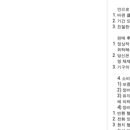
안으로 
바뀐 
기간 
친절한
판매 후
정상적
위탁해
당신은
영 체제
기구의
4.
소비
1)
보증
2)
정비
3)
유지
에 의
4)
정비
반환 형
전화 또
현지 형