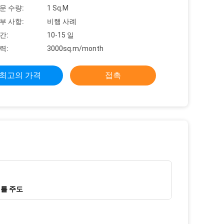
문 수량:
1 Sq.M
부 사항:
비행 사례
간:
10-15 일
력:
3000sq.m/month
최고의 가격
접촉
대를 주도