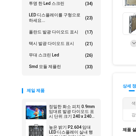
투명 한 Led 스크린
(34)
LED 디스플레이를 구형으로
(23)
하세요...
폴란드 발광 다이오드 표시
(17)
택시 발광 다이오드 표시
(21)
무대 스크린 Led
(26)
Smd 모듈 제플린
(33)
상세 
제일 제품
색
정밀한 화소 피치 0.9mm
임대료 발광 다이오드 표
강
시 단위 크기 240 x 240는
재생율 3840 내각 크기
480x480를
높은 밝기 P2.604 임대
제품 
LED 디스플레이 실내 행