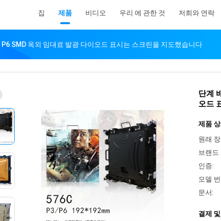
집
제품
비디오
우리 에 관한 것
저희와 연락
 P6 SMD 옥외 임대료 발광 다이오드 표시는 스크린을 지도했습니다
단계 
오드 
제품 상
원래 장
브랜드 
인증:
모델 번
문서:
결제 및