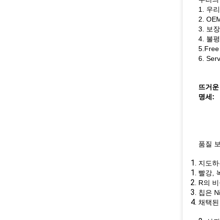
1. 우
2. O
3. 보장
4. 불
5.Free
6. Se
뜨거운 
명세:
품질 
지도하
빨강, 
R의 비
칩은 N
채택된 