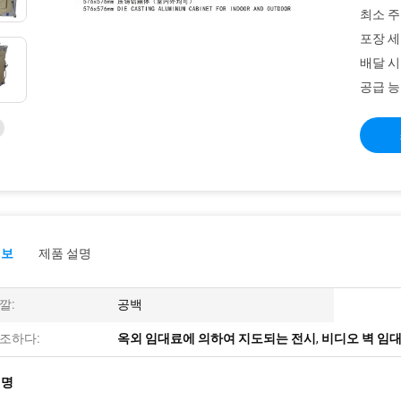
최소 주
포장 세
배달 시
공급 능
정보
제품 설명
깔:
공백
조하다:
옥외 임대료에 의하여 지도되는 전시
,
비디오 벽 임
설명