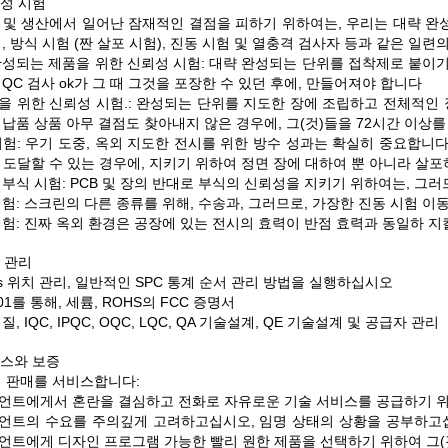
성 시험
 및 생산에서 일어난 잠재적인 결점을 피하기 위하여는, 우리는 대략 완성
, 방식 시험 (짠 살포 시험), 진동 시험 및 열충격 검사자 등과 같은 일
성되는 제품을 위한 신뢰성 시험: 대략 완성되는 단위를 접착제로 붙이기 
QC 검사 ok가 그 때 그것을 포장한 수 있던 후에, 만들어져야 합니다
을 위한 신뢰성 시험.: 완성되는 단위를 지도한 장에 조립하고 전체적인 
납품 상품 아무 결점도 찾아내지 않은 경우에, 그(것)들을 72시간 이상를
험: 우기 도중, 옥외 지도한 전시를 위한 방수 성과는 확실히 중요합니다
를 도달할 수 있는 경우에, 지키기 위하여 정면 장에 대하여 뿐 아니라 살
부식 시험: PCB 및 장의 반대로 부식의 신뢰성을 지키기 위하여는, 그러
시험: 스크린의 다른 종류를 위해, 수송과, 그러므로, 가장한 진동 시험 
시험: 진짜 옥외 환경은 공장에 있는 전시의 효력이 반점 효력과 동일하 지
 관리
s 위치 관리, 일반적인 SPC 통계 순서 관리 방법을 실행하십시오
001를 통해, 세륨, ROHS의 FCC 증명서
질, IQC, IPQC, OQC, LQC, QA 기술설계, QE 기술설계 및 공급자 관리
스와 보증
에 판매를 서비스합니다:
언트에게서 혼란을 결심하고 전화로 자유로운 기술 서비스를 공급하기 위
언트의 수요를 주의깊게 고려하고십시오, 임명 상태의 상황을 공부하고십
언트에게 디자인 프로그램 가능한 빨리 원한 제품을 선택하기 위하여 그(