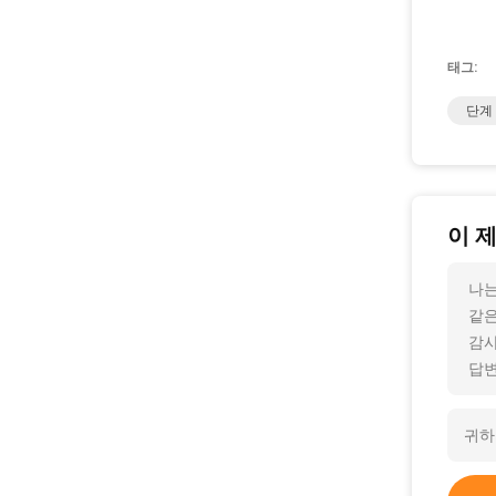
태그:
단계
이 
나는
같은
감사
답변