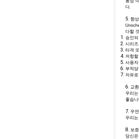
동성 이
다.
5.
향상
Unsc
다할 
승인되
시리즈
타격 
저항할 
사용자 
부적당
자유로
6.
교환
우리는
좋습니
7.
우연
우리는
8.
보증
당신은