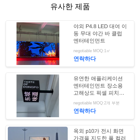
품
유사한 제품
질
관
야외 P4.8 LED 대여 이
동 무대 야간 바 클럽
리
엔터테인먼트
negotiable MOQ:1㎡
저
연락하다
희
유연한 애플리케이션
와
엔터테인먼트 장소용
고해상도 픽셀 피치
연
2.5mm LED 큐브 화면
negotiable MOQ:2개 부분
락
연락하다
뉴
옥외 p10가 전시 화면
가격을 지도한 풀 컬러