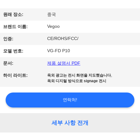
리
원래 장소:
중국
에
Vegoo
브랜드 이름:
관
CE/ROHS/FCC/
인증:
한
VG-FD P10
모델 번호:
것
문서:
제품 설명서 PDF
,
하이 라이트:
옥외 광고는 전시 화면을 지도했습니다
공
옥외 디지털 방식으로 signage 전시
장
연락처!
투
어
세부 사항 전개