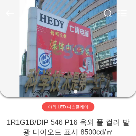
2018
-
2025
Shenzhen
Weigu
Electronic
Technology
Co.,
집
Ltd..
All
Rights
Reserved.
제
품
비
디
야외 LED 디스플레이
오
1R1G1B/DIP 546 P16 옥외 풀 컬러 발
광 다이오드 표시 8500cd/㎡
우