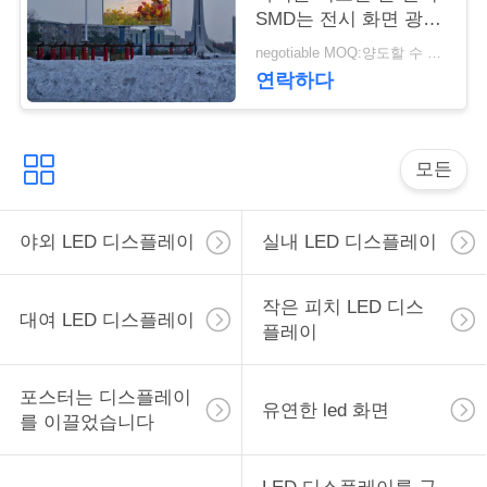
스
SMD는 전시 화면 광고
를 위한 큰 화면 전시를
negotiable MOQ:양도할 수 있는
지도했습니다
연락하다
인
용
모든
을
요
야외 LED 디스플레이
실내 LED 디스플레이
청
하
작은 피치 LED 디스
대여 LED 디스플레이
플레이
십
시
포스터는 디스플레이
유연한 led 화면
를 이끌었습니다
오