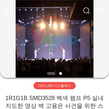
2018
-
2026
Shenzhen
Weigu
Electronic
Technology
Co.,
집
Ltd..
All
Rights
Reserved.
제
품
비
디
대여 LED 디스플레이
오
1R1G1B SMD3528 백색 램프 P5 실내
지도한 영상 벽 고용은 사건을 위한 스
우