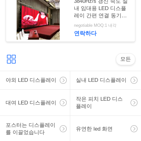
3840Hz/s 갱신 속도 실
스
내 임대용 LED 디스플
레이 간편 연결 동기화
제어
인
negotiable MOQ:1 내각
연락하다
용
을
모든
요
청
야외 LED 디스플레이
실내 LED 디스플레이
하
작은 피치 LED 디스
십
대여 LED 디스플레이
플레이
시
오
포스터는 디스플레이
유연한 led 화면
를 이끌었습니다