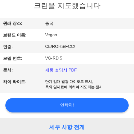
크린을 지도했습니다
리
에
원래 장소:
중국
관
Vegoo
브랜드 이름:
한
CE/ROHS/FCC/
인증:
것
VG-RD 5
모델 번호:
문서:
제품 설명서 PDF
공
,
하이 라이트:
단계 임대 발광 다이오드 표시
장
옥외 임대료에 의하여 지도되는 전시
투
연락처!
어
세부 사항 전개