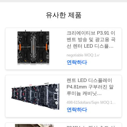
품
질
유사한 제품
관
리
크리에이티브 P3.91 이
벤트 방송 및 광고용 곡
선 렌터 LED 디스플레
저
이
negotiable MOQ:1㎡
연락하다
희
와
렌트 LED 디스플레이
연
P4.81mm 구부러진 알
루미늄 캐비닛
락
500x500mm 야외 행사
498-615dollars/Sqm MOQ:1 평방 미터
용 빠른 조립
연락하다
뉴