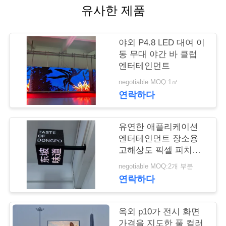
품
유사한 제품
질
관
야외 P4.8 LED 대여 이
동 무대 야간 바 클럽
리
엔터테인먼트
negotiable MOQ:1㎡
저
연락하다
희
유연한 애플리케이션
와
엔터테인먼트 장소용
고해상도 픽셀 피치
연
2.5mm LED 큐브 화면
negotiable MOQ:2개 부분
락
연락하다
뉴
옥외 p10가 전시 화면
가격을 지도한 풀 컬러