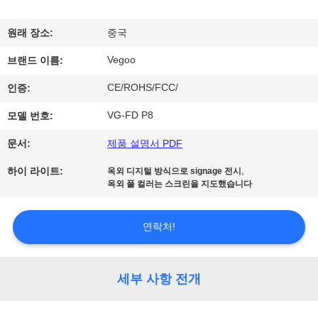
리
원래 장소:
중국
에
Vegoo
브랜드 이름:
관
CE/ROHS/FCC/
인증:
한
VG-FD P8
모델 번호:
것
문서:
제품 설명서 PDF
,
하이 라이트:
옥외 디지털 방식으로 signage 전시
공
옥외 풀 컬러는 스크린을 지도했습니다
장
연락처!
투
어
세부 사항 전개