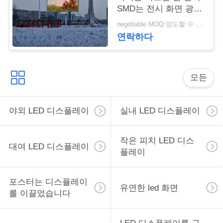
스
SMD는 전시 화면 광고
를 위한 큰 화면 전시를
negotiable MOQ:양도할 수 있는
지도했습니다
연락하다
인
용
모든
을
요
야외 LED 디스플레이
실내 LED 디스플레이
청
하
작은 피치 LED 디스
대여 LED 디스플레이
플레이
십
시
포스터는 디스플레이
유연한 led 화면
를 이끌었습니다
오