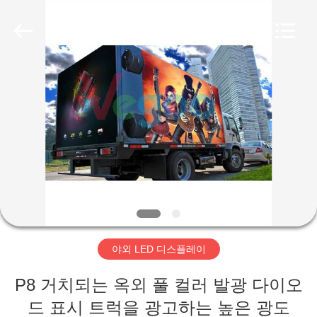
2018
-
2025
Shenzhen
Weigu
Electronic
Technology
Co.,
집
Ltd..
All
Rights
Reserved.
제
품
비
디
야외 LED 디스플레이
오
P8 거치되는 옥외 풀 컬러 발광 다이오
드 표시 트럭을 광고하는 높은 광도
우