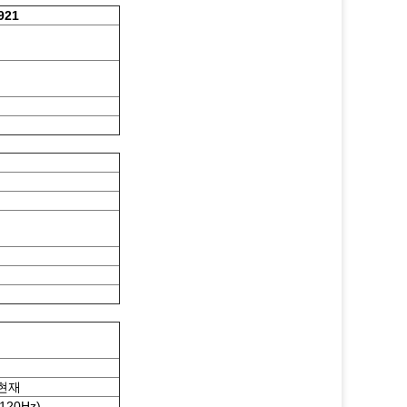
921
 현재
120Hz)