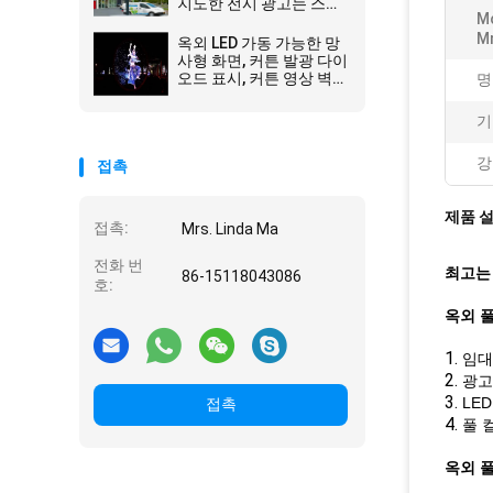
지도한 전시 광고는 스크
M
린 단계 스크린 벽을 지도
했습니다
M
옥외 LED 가동 가능한 망
사형 화면, 커튼 발광 다이
오드 표시, 커튼 영상 벽
명
IP66의 P31.25 라이트급
선수, Applicated
기
강
접촉
제품 
접촉:
Mrs. Linda Ma
전화 번
최고는
86-15118043086
호:
옥외 
1.
임대
2.
광고
3.
LE
접촉
4.
풀 
옥외 