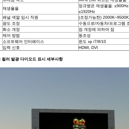
정규병은 재생율을: ≤900
재생율을
≤1920Hz
패널 색깔 임시 직원
(조정가능한) 2000K~9500K
광도 조정
수동으로/자동차/프로그램 
화소 개정
점 개정에 의하여 점
제어 방법
동조성
소프트웨어 인터페이스
윈도 xp /7/8/10
입력 신호
HDMI, DVI
풀 컬러 발광 다이오드 표시 세부사항