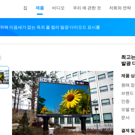
집
제품
비디오
우리 에 관한 것
저희와 연락
위해 이음새가 없는 옥외 풀 컬러 발광 다이오드 표시를
최고는
발광 
제품 상
원래 장
브랜드 
인증:
모델 번
문서:
결제 및