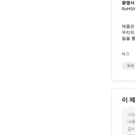
증명서
RoHS/
제품은 
우리의 
질을 
태그:
옥외 
이 
나는
내용
감사