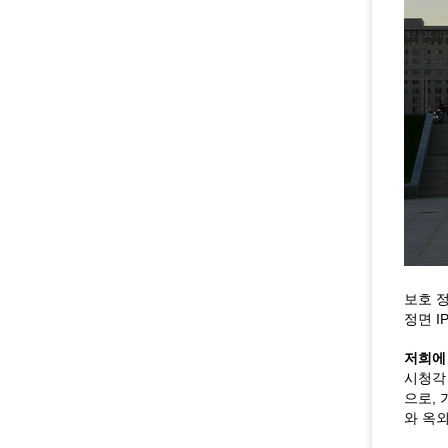
보호 
정면 IP
저희에
시청각
으로, 
와 옥