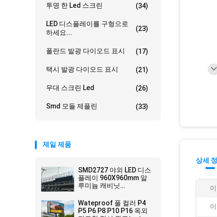
투명 한 Led 스크린
(34)
LED 디스플레이를 구형으로
(23)
하세요...
폴란드 발광 다이오드 표시
(17)
택시 발광 다이오드 표시
(21)
무대 스크린 Led
(26)
Smd 모듈 제플린
(33)
제일 제품
상세 
SMD2727 야외 LED 디스
플레이 960X960mm 알
루미늄 캐비닛
이
6500CD/m2 밝기
Wateproof 풀 컬러 P4
이
P5 P6 P8 P10 P16 옥외