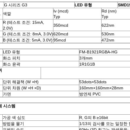
G 시리즈 G3
LED 유형
SMD1
Iv (mcd)
Rd (nm)
.
색깔
Typ
Typ
R (테스트 조건: 15mA,
350mcd
622nm
2.0V)
G (테스트 조건: 8mA, 3.0V)
620mcd
530nm
B (테스트 조건: 5mA, 3.0V)
95mcd
472nm
LED 유형
FM-B1921RGBA-HG
화소 피치
3개mm
화소 윤곽
1R1G1B
위
단위 해결책 (W ×H)
53dots×53dots
단위 차원 (W ×H ×D)
160mm×160mm×28mm
가면
방연제 PVC
통제 시스템
가공 색 심도
R, G의 B ≥16bit
방법을 몰기
1/13의 검사를 모는 일정한
프레임 속도
60Hz (3D 최고는 재생율을: 