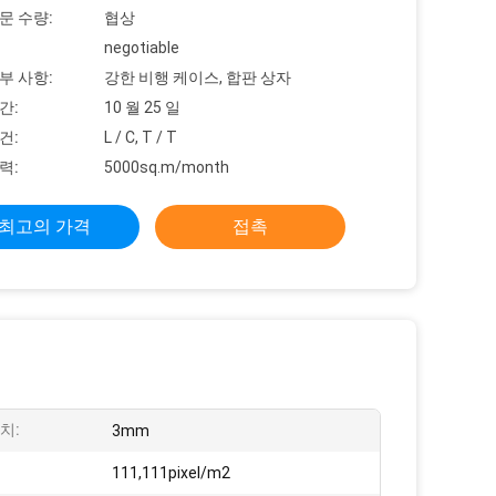
문 수량:
협상
negotiable
부 사항:
강한 비행 케이스, 합판 상자
간:
10 월 25 일
건:
L / C, T / T
력:
5000sq.m/month
최고의 가격
접촉
치:
3mm
:
111,111pixel/m2