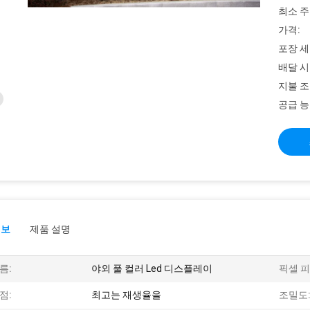
최소 주
가격:
포장 세
배달 시
지불 조
공급 능
정보
제품 설명
름:
야외 풀 컬러 Led 디스플레이
픽셀 피
점:
최고는 재생율을
조밀도