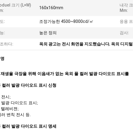
oduel 크기 (L×W)
내각 크기
160x160mm
m:
Mm:
도:
조정가능한 4500~8000cd/㎡
응용 
능:
높은 정의
검사:
조하다:
옥외 광고는 전시 화면을 지도했습니다
,
옥외 디지털 
설명
 재생율 극장을 위해 이음새가 없는 옥외 풀 컬러 발광 다이오드 표시를
풀 컬러 발광 다이오드 표시
신청
 전시;
 발광 다이오드 표시;
D 텔레비젼;
컬러 변칙 전시 등.
풀 컬러 발광 다이오드 표시
명세