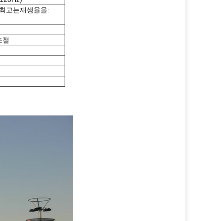
Hz최고는재생율을:
조절