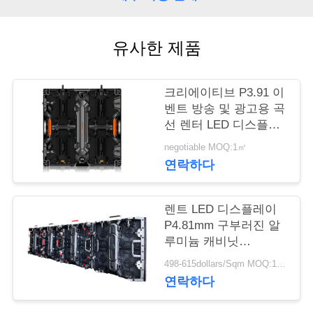
품
질
유사한 제품
관
리
크리에이티브 P3.91 이
벤트 방송 및 광고용 곡
선 렌터 LED 디스플레
저
이
negotiable MOQ:1㎡
희
연락하다
와
렌트 LED 디스플레이
연
P4.81mm 구부러진 알
락
루미늄 캐비닛
500x500mm 야외 행사
498-615dollars/Sqm MOQ:1 평방 미터
용 빠른 조립
연락하다
뉴