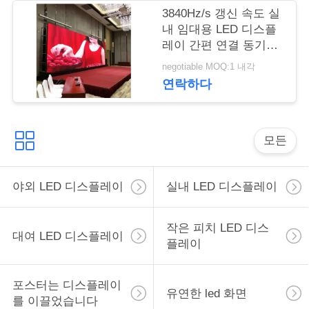
스
3840Hz/s 갱신 속도 실
내 임대용 LED 디스플
레이 간편 연결 동기화
인
제어
negotiable MOQ:1 내각
용
연락하다
을
요
모든
청
야외 LED 디스플레이
실내 LED 디스플레이
하
십
작은 피치 LED 디스
대여 LED 디스플레이
플레이
시
오
포스터는 디스플레이
유연한 led 화면
를 이끌었습니다