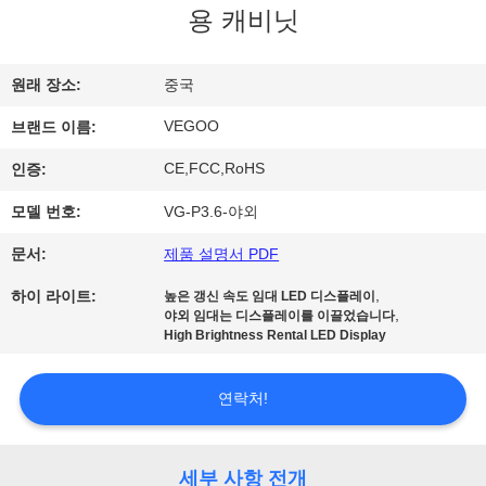
용 캐비닛
리
에
원래 장소:
중국
관
VEGOO
브랜드 이름:
한
CE,FCC,RoHS
인증:
것
모델 번호:
VG-P3.6-야외
문서:
제품 설명서 PDF
공
,
하이 라이트:
높은 갱신 속도 임대 LED 디스플레이
,
장
야외 임대는 디스플레이를 이끌었습니다
High Brightness Rental LED Display
투
연락처!
어
세부 사항 전개