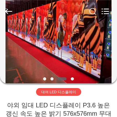
2018
-
2025
Shenzhen
Weigu
Electronic
Technology
Co.,
집
Ltd..
All
Rights
Reserved.
제
품
비
디
대여 LED 디스플레이
오
야외 임대 LED 디스플레이 P3.6 높은
갱신 속도 높은 밝기 576x576mm 무대
우