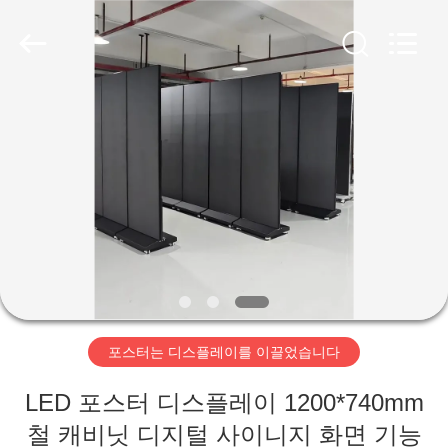
2018
-
2025
Shenzhen
Weigu
Electronic
Technology
Co.,
집
Ltd..
All
Rights
Reserved.
제
품
비
디
포스터는 디스플레이를 이끌었습니다
오
LED 포스터 디스플레이 1200*740mm
철 캐비닛 디지털 사이니지 화면 기능
우