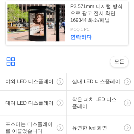
스
P2.571mm 디지털 방식
으로 광고 전시 화면
169344 화소/패널
인
MOQ:1 PC
용
연락하다
을
요
모든
청
야외 LED 디스플레이
실내 LED 디스플레이
하
십
작은 피치 LED 디스
대여 LED 디스플레이
플레이
시
오
포스터는 디스플레이
유연한 led 화면
를 이끌었습니다