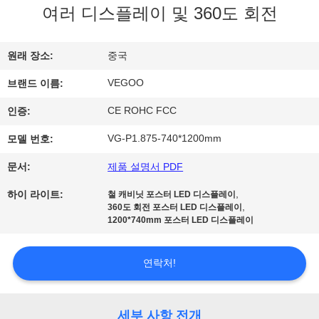
여러 디스플레이 및 360도 회전
리
에
원래 장소:
중국
관
VEGOO
브랜드 이름:
한
CE ROHC FCC
인증:
것
VG-P1.875-740*1200mm
모델 번호:
문서:
제품 설명서 PDF
공
,
하이 라이트:
철 캐비닛 포스터 LED 디스플레이
,
장
360도 회전 포스터 LED 디스플레이
1200*740mm 포스터 LED 디스플레이
투
연락처!
어
세부 사항 전개