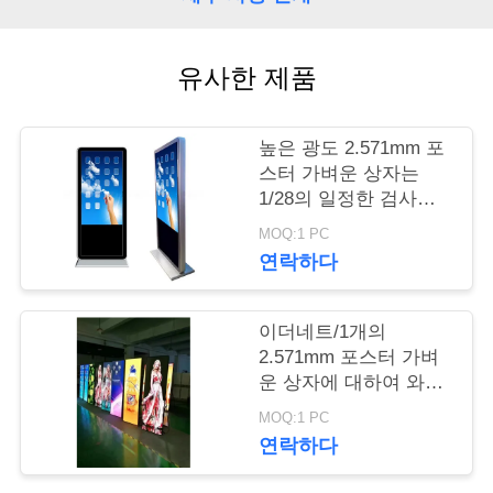
품
질
유사한 제품
관
리
높은 광도 2.571mm 포
스터 가벼운 상자는
1/28의 일정한 검사를
저
표시합니다
MOQ:1 PC
희
연락하다
와
이더네트/1개의
연
2.571mm 포스터 가벼
락
운 상자에 대하여 와이
파이 SMD 3는 1200cd/
MOQ:1 PC
㎡를 표시합니다
연락하다
뉴