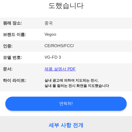
도했습니다
리
에
원래 장소:
중국
관
Vegoo
브랜드 이름:
한
CE/ROHS/FCC/
인증:
것
VG-FD 3
모델 번호:
문서:
제품 설명서 PDF
공
,
하이 라이트:
실내 광고에 의하여 지도되는 전시
장
실내 풀 컬러는 전시 화면을 지도했습니다
투
연락처!
어
세부 사항 전개