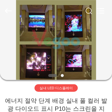
2018
-
2026
Shenzhen
Weigu
Electronic
Technology
Co.,
집
Ltd..
All
Rights
Reserved.
제
품
비
디
실내 LED 디스플레이
오
에너지 절약 단계 배경 실내 풀 컬러 발
광 다이오드 표시 P10는 스크린을 지
우