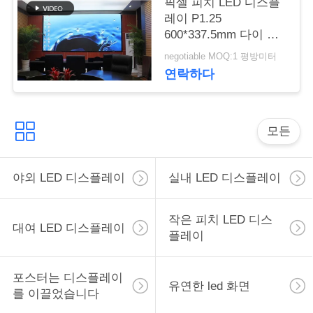
픽셀 피치 LED 디스플
스
레이 P1.25
600*337.5mm 다이 캐
스팅 알루미늄 캐비닛
인
negotiable MOQ:1 평방미터
크기 홈 극장용
연락하다
용
을
모든
요
청
야외 LED 디스플레이
실내 LED 디스플레이
하
작은 피치 LED 디스
십
대여 LED 디스플레이
플레이
시
오
포스터는 디스플레이
유연한 led 화면
를 이끌었습니다