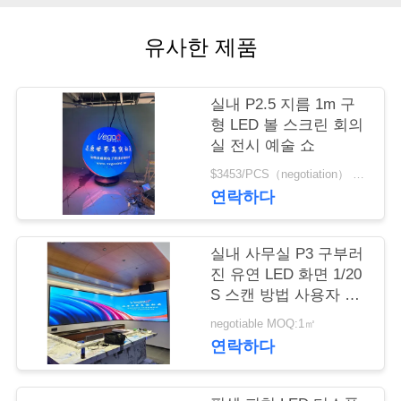
품
질
유사한 제품
관
리
실내 P2.5 지름 1m 구
형 LED 볼 스크린 회의
실 전시 예술 쇼
저
$3453/PCS（negotiation） MOQ:1pcs
연락하다
희
와
실내 사무실 P3 구부러
연
진 유연 LED 화면 1/20
S 스캔 방법 사용자 정
락
의
negotiable MOQ:1㎡
연락하다
뉴