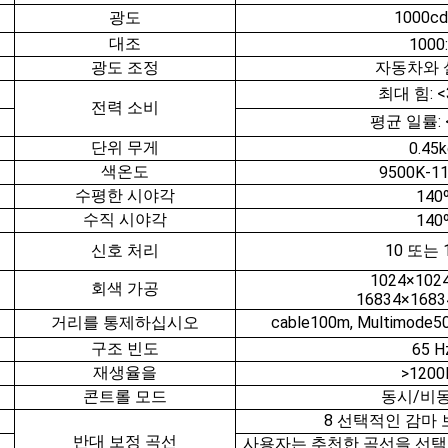
광도
1000c
대조
1000
광도 조정
자동차와 
최대 힘: <
전력 소비
평균 일률: 
단위 무게
0.45
색온도
9500K-1
수평한 시야각
140
수직 시야각
140
신호 처리
10 또는 1
1024×102
회색 가공
16834×1683
거리를 통제하십시오
cable100m, Multimod
구조 빈도
65 H
재생율을
>1200
콘트롤 모드
동시/비
8 선택적인 감마
반대 보정 곡선
사용자는 추천한 곡선을 선택