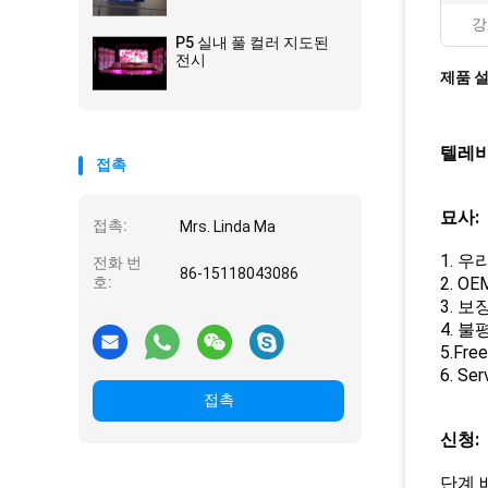
강
P5 실내 풀 컬러 지도된
전시
제품 
텔레비
접촉
묘사:
접촉:
Mrs. Linda Ma
1. 
전화 번
86-15118043086
호:
2. 
3. 보
4. 
5.Fr
6. Se
접촉
신청:
단계 