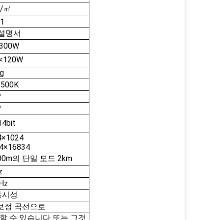
d/㎡
:1
설명서
300W
<120W
kg
1500K
º
º
4bit
4×1024
4×16834
e500m의 단일 모드 2km
z
Hz
동시성
 보정 곡선으로
할 수 있습니다 또는 그것