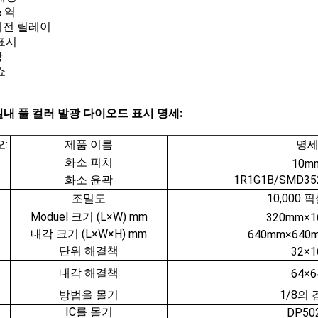
 역
전 릴레이
표시
장
쇼
 실내 풀 컬러 발광 다이오드 표시 명세:
:
제품 이름
명
화소 피치
10m
화소 윤곽
1R1G1B/SMD3
조밀도
10,000 
Moduel 크기 (L×W) mm
320mm×
내각 크기 (L×W×H) mm
640mm×640
단위 해결책
32×1
내각 해결책
64×6
방법을 몰기
1/8의
IC를 몰기
DP50