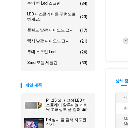
투명 한 Led 스크린
(34)
LED 디스플레이를 구형으로
(23)
하세요...
폴란드 발광 다이오드 표시
(17)
택시 발광 다이오드 표시
(21)
무대 스크린 Led
(26)
Smd 모듈 제플린
(33)
상세 
제일 제품
제
P1.25 실내 고정 LED 디
스플레이 알루미늄 캐비
화
닛 고해상도 풀 컬러 Smd
3in1 전시 학교 홀
M
P4 실내 풀 컬러 지도된
M
전시