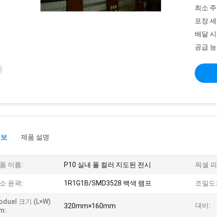
최소 주
포장 세
배달 시
공급 능
정보
제품 설명
품 이름:
P10 실내 풀 컬러 지도된 전시
픽셀 피
소 윤곽:
1R1G1B/SMD3528 백색 램프
조밀도
oduel 크기 (L×W)
대비:
320mm×160mm
m: