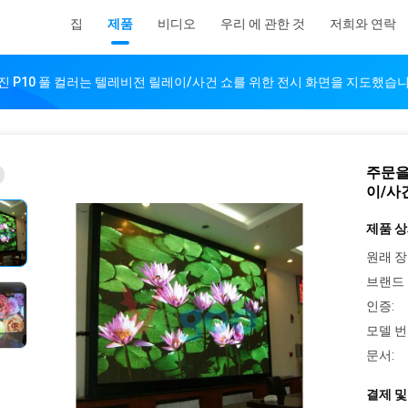
집
제품
비디오
우리 에 관한 것
저희와 연락
 P10 풀 컬러는 텔레비전 릴레이/사건 쇼를 위한 전시 화면을 지도했습
주문을
이/사
제품 상
원래 장
브랜드 
인증:
모델 번
문서:
결제 및