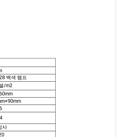
세
m
528 백색 램프
픽셀/m2
160mm
mm×90mm
6
4
 검사
20