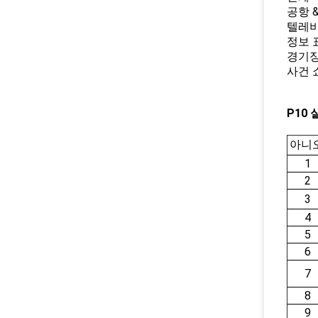
공항 &
텔레비
정보 
경기
사건 
P10
아니오
1
2
3
4
5
6
7
8
9