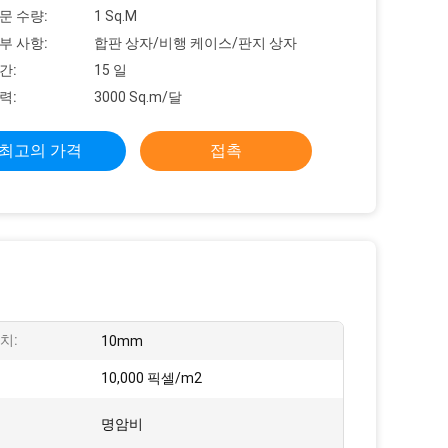
문 수량:
1 Sq.M
부 사항:
합판 상자/비행 케이스/판지 상자
간:
15 일
력:
3000 Sq.m/달
최고의 가격
접촉
치:
10mm
:
10,000 픽셀/m2
명암비