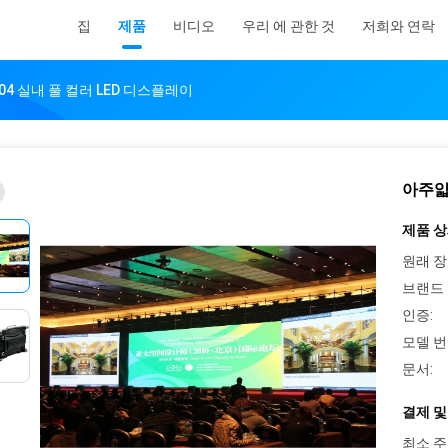
집
제품
비디오
우리 에 관한 것
저희와 연락
04 실내 풀 컬러 LED 디스플레이
아주얇
제품 상
원래 장
브랜드 
인증:
모델 번
문서:
결제 및
최소 주