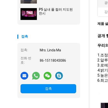
광
P5 실내 풀 컬러 지도된
강
전시
제품 
공개 
접촉
우리의
접촉:
Mrs. Linda Ma
1.조
전화 번
2.알
86-15118043086
호:
3.로
4.밝
5.높
6.최
접촉