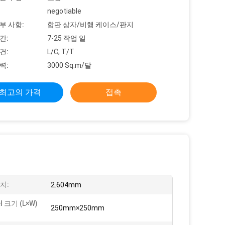
negotiable
부 사항:
합판 상자/비행 케이스/판지
간:
7-25 작업 일
건:
L/C, T/T
력:
3000 Sq.m/달
최고의 가격
접촉
치:
2.604mm
l 크기 (L×W)
250mm×250mm