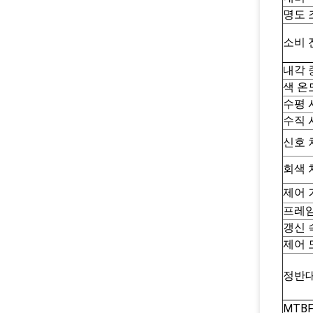
명도 
소비 
내각 
색 온
수평 
수직 
신호 
회색 
제어 
프레임
갱신 
제어 
정반대
MTB