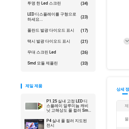
투명 한 Led 스크린
(34)
LED 디스플레이를 구형으로
(23)
하세요...
폴란드 발광 다이오드 표시
(17)
택시 발광 다이오드 표시
(21)
무대 스크린 Led
(26)
Smd 모듈 제플린
(33)
제일 제품
상세 
P1.25 실내 고정 LED 디
스플레이 알루미늄 캐비
제
닛 고해상도 풀 컬러 Smd
3in1 전시 학교 홀
물
P4 실내 풀 컬러 지도된
전시