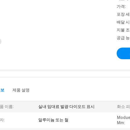
가격:
포장 세
배달 시
지불 조
공급 능
정보
제품 설명
품 이름:
실내 임대료 발광 다이오드 표시
화소 피
Modue
자:
알루미늄 또는 철
Mm: