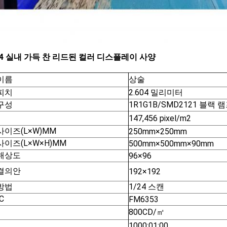
604 실내 가득 찬 리드된 컬러 디스플레이 사양
이름
상술
피치
2.604 밀리미터
구성
1R1G1B/SMD2121 블랙 
147,456 pixel/m2
사이즈(L×W)MM
250mm×250mm
사이즈(L×W×H)MM
500mm×500mm×90mm
해상도
96×96
결의안
192×192
방법
1/24 스캔
C
FM6353
800CD/㎡
1000:01:00