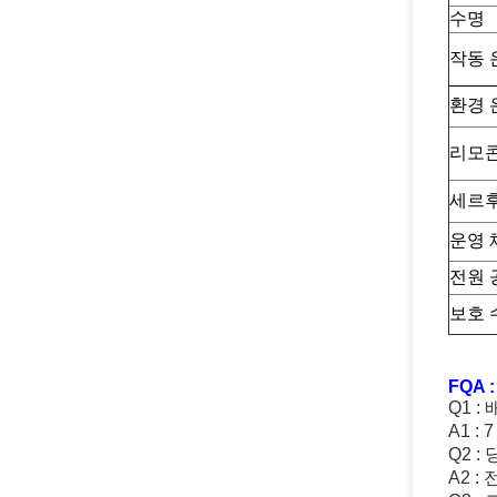
수명
작동 
환경 
리모
세르
운영 
전원 
보호 
FQA :
Q1 
A1 
Q2 
A2 