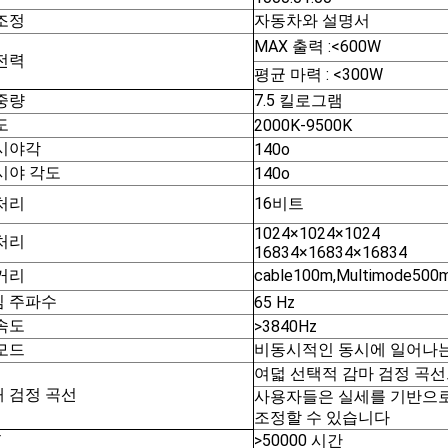
조정
자동차와 설명서
MAX 출력 :
<600W
전력
평균 마력 :
<300W
중량
7.5 킬로그램
도
2000K-9500K
시야각
140o
시야 각도
140o
처리
16비트
1024×1024×1024
처리
16834×16834×16834
거리
cable100m,Multimode500
 주파수
65 Hz
속도
>3840Hz
모드
비동시적인 동시에 일어나는
여덟 선택적 감마 검정 곡
 검정 곡선
사용자들은 실세를 기반으로
조정할 수 있습니다
>50000 시간
F