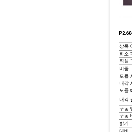
P2.
상품 
화소 
픽셀 
비중
모듈 
내각 
모듈 
내각 
구동 
구동 I
밝기
대비